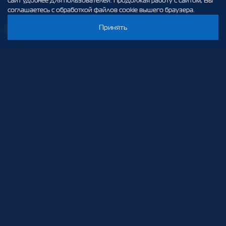
сайт удобнее для пользователей. Продолжая работу с сайтом, Вы
соглашаетесь с обработкой файлов cookie вышего браузера.
Принять
info@elteh.ru
+7 (812) 329 97 97
192288, г. Cанкт-Петербург, Грузовой проезд, д. 19
Поиск
EN
(c) 2001-
2026
,
АО «ПО Элтехника». Все права защищены
РАСПРЕДЕЛИТЕЛЬНЫЕ УСТРОЙСТВА
КРУ «Волга» 10 кВ
КРУ «Волга» с напольным выкатным
элементом 10 кВ
КРУ «Волга-Н» 10 кВ
КРУ «Волга-М» 10 кВ
КРУ «Волга» 20 кВ
КРУ «Волга» 35 кВ
Цифровое КРУ серии «Волга» 10, 20, 35
кВ