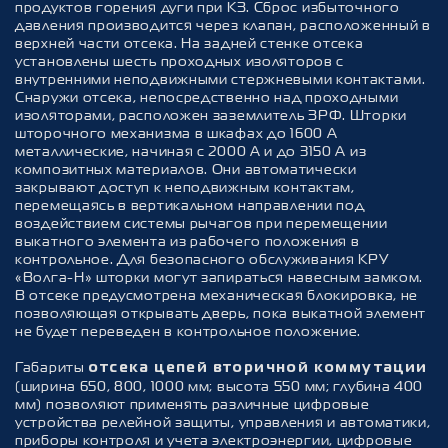
продуктов горения дуги при КЗ. Сброс избыточного
давления производится через клапан, расположенный в
верхней части отсека. На задней стенке отсека
установлены шесть проходных изоляторов с
внутренними неподвижными стержневыми контактами.
Cнаружи отсека, непосредственно над проходными
изоляторами, расположен заземлитель ЗРФ. Шторки
шторочного механизма в шкафах до 1600 А
металлические, начиная с 2000 А и до 3150 А из
композитных материалов. Они автоматически
закрывают доступ к неподвижным контактам,
перемещаясь в вертикальном направлении под
воздействием системы рычагов при перемещении
выкатного элемента из рабочего положения в
контрольное. Для безопасного обслуживания КРУ
«Волга-Н» шторки могут запираться навесным замком.
В отсеке предусмотрена механическая блокировка, не
позволяющая открывать дверь, пока выкатной элемент
не будет переведен в контрольное положение.
Габариты
отсека цепей вторичной коммутации
(ширина 650, 800, 1000 мм; высота 550 мм; глубина 400
мм) позволяют применять различные цифровые
устройства релейной защиты, управления и автоматики,
приборы контроля и учета электроэнергии, цифровые