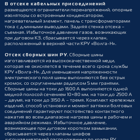
В отсеке кабельных присоединений
размещаются ограничители перенапряжений, опорные
изоляторы со встроенным конденсатором,
нагревательный элемент, панель с трансформаторами
тока с длинными выводами. Задняя стенка отсека –
съемная. Избыточное давление газов, возникающих
при дуговом КЗ, сбрасывается через клапан,
расположенный в верхней части КРУ «Волга-Н».
. Сборные шины
Отсек сборных шин РУ
изготавливаются из высококачественной меди,
которая не окисляется в течение всего срока службы
КРУ «Волга-Н». Для уменьшения напряженности
электрического поля шины выполняются без острых
кромок, со скругленными радиусом 5 мм гранями.
Сборные шины на токи до 1600 А выполняются одной
медной полосой сечением 10×80 мм, на токи до 2500 А
– двумя, на токи до 3150 А – тремя. Комплект крепежных
изделий, способ установки и момент затяжки болтовых
соединений гарантируют постоянство контактного
нажатия во всем диапазоне нагрева шины в рабочем и
аварийном режимах. Избыточное давление,
возникающее при дуговом коротком замыкании,
сбрасывается через клапаны шкафов
дугоулавливателей расположенных по краям РУ.