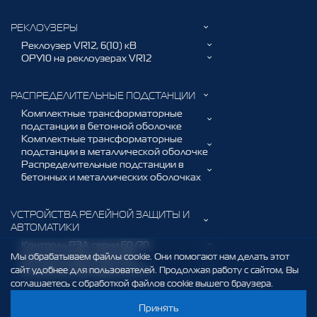
РЕКЛОУЗЕРЫ
Реклоузер VR12, 6(10) кВ
ОРУ10 на реклоузерах VR12
РАСПРЕДЕЛИТЕЛЬНЫЕ ПОДСТАНЦИИ
Комплектные трансформаторные
подстанции в бетонной оболочке
Комплектные трансформаторные
подстанции в металлической оболочке
Распределительные подстанции в
бетонных и металлических оболочках
УСТРОЙСТВА РЕЛЕЙНОЙ ЗАЩИТЫ И
АВТОМАТИКИ
Контроль РЗА серии 60/70
Мы обрабатываем файлы cookie. Они помогают нам делать этот
Контроль РЗА серии 761
сайт удобнее для пользователей. Продолжая работу с сайтом, Вы
Контроль РЗА серии 72/73
соглашаетесь с обработкой файлов cookie вышего браузера.
Принять