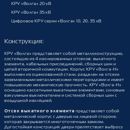
КРУ «Волга» 20 кВ
Срок службы не менее
30 лет
КРУ «Волга» 35 кВ
Цифровое КРУ серии «Волга» 10, 20, 35 кВ
Степень защиты по ГОСТ 14254-
IP31
96
Конструкция
:
КРУ «Волга» представляет собой металлоконструкцию,
состоящую из 4 изолированных отсеков: выкатного
элемента, кабельных присоединений, сборных шин и
цепей вторичной коммутации. Корпус КРУ «Волга-Н»
выполнен из оцинкованной стали, разделен на отсеки
заземленными металлическими перегородками и имеет
повышенную механическую прочность. КРУ «Волга-Н»
оснащено кассетными выкатными элементами, силовым
вакуумным выключателем и системой сборных шин с
воздушной изоляцией.
представляет собой
Отсек выкатного элемента
металлический корпус с дверью на лицевой стороне,
которая закрывается многоточечным замком.
Дугостойкая конструкция двери препятствует выбросу