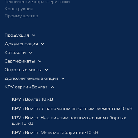
Номинальные напряжения цепей
110; 220 В
Технические характеристики
управления и сигнализации при
Конструкция
постоянном токе
Преимущества
Номинальные напряжения цепей
100; 220 В
Продукция
управления и сигнализации при
переменном токе
Документация
Каталоги
Номинальные напряжения цепей
24 В
Сертификаты
управления и сигнализации цепей
Опросные листы
освещения
Дополнительные опции
КРУ серии «Волга»
Электрическое сопротивление
1000 МОм
изоляции главных токоведущих
КРУ «Волга» 10 кВ
цепей не менее
КРУ «Волга» с напольным выкатным элементом 10 кВ
КРУ «Волга-Н» c нижним расположением сборных
Электрическое сопротивление
1 МОм
шин 10 кВ
изоляции цепей управления и
вспомогательных цепей не менее
КРУ «Волга-М» малогабаритное 10 кВ