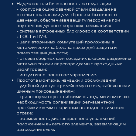
Надежность и безопасность эксплуатации
- корпус из оцинкованной стали разделен на
отсеки с клапанами для сброса избыточного
давления, обеспечивая защиту персонала при
внутренних дуговых коротких замыканиях;
- система встроенных блокировок в соответствии
с ГОСТ и ПУЭ;
- цепи вторичных коммутаций проложены в
металлических кабель-каналах для защиты и
помехозащищенности;
- отсеки сборных шин соседних шкафов разделены
металлическими перегородками с проходными
изоляторами;
- интуитивно-понятное управление.
Простота монтажа, наладки и обслуживания
- удобный доступ к релейному отсеку, кабельным и
шинным присоединениям;
- трансформаторы с гибкими выводами исключают
необходимость организации регламентной
протяжки клемм вторичных выводов в силовом
отсеке;
- возможность дистанционного управления
положением выкатного элемента, заземляющим
разъединителем.