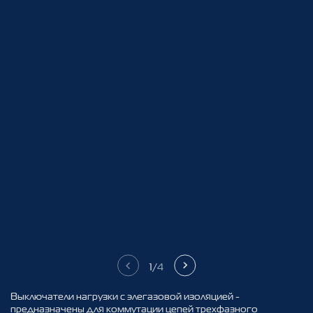
Название
оменклатуры
1
/
4
Выключатели нагрузки с элегазовой изоляцией -
предназначены для коммутации цепей трехфазного