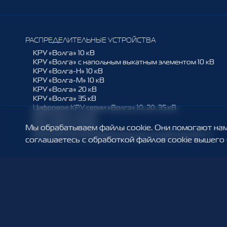
РАСПРЕДЕЛИТЕЛЬНЫЕ УСТРОЙСТВА
КРУ «Волга» 10 кВ
КРУ «Волга» с напольным выкатным элементом 10 кВ
КРУ «Волга-Н» 10 кВ
КРУ «Волга-М» 10 кВ
КРУ «Волга» 20 кВ
КРУ «Волга» 35 кВ
Цифровое КРУ серии «Волга» 10, 20, 35 кВ
КСО «Онега» 10 кВ
КСО «Онега» 20 кВ
Мы обрабатываем файлы cookie. Они помогают нам 
Комплектное распределительное устройство КРУ-Т
соглашаетесь с обработкой файлов cookie вышего 
КОМПЛЕКТУЮЩИЕ ИЗДЕЛИЯ
Контактные системы
Тележки аппаратные