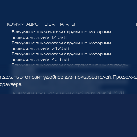
КОММУТАЦИОННЫЕ АППАРАТЫ
Вакуумные выключатели с пружинно-моторным
приводом серии VF12 10 кВ
Вакуумные выключатели с пружинно-моторным
приводом серии VF24 20 кВ
Вакуумные выключатели с пружинно-моторным
приводом серии VF40 35 кВ
Вакуумные выключатели с электромагнитным приводом
серии VM12
Трехпозиционные выключатели нагрузки и
делать этот сайт удобнее для пользователей. Продолжа
разъединители с элегазовой изоляцией серии SL12 10 кВ
браузера.
Трехпозиционные выключатели нагрузки и
разъединители с элегазовой изоляцией серии SL24 20
кВ
Заземлители ЗРФ 10 кВ
РЕКЛОУЗЕРЫ
Реклоузер VR12, 6(10) кВ
ОРУ10 на реклоузерах VR12