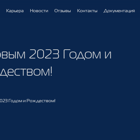
Карьера
Новости
Отзывы
Контакты
Документация
г
г
192288
192288
RU
RU
овым 2023 Годом и
деством!