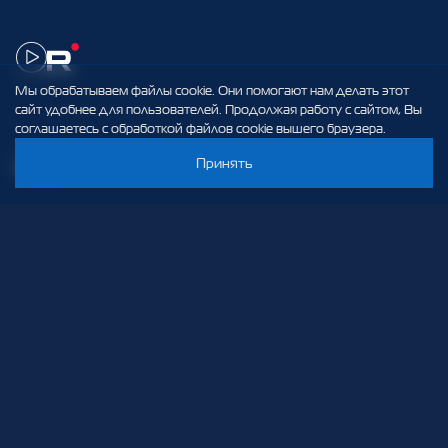
Мы обрабатываем файлы cookie. Они помогают нам делать этот
сайт удобнее для пользователей. Продолжая работу с сайтом, Вы
соглашаетесь с обработкой файлов cookie вышего браузера.
Принять
info@elteh.ru
+7 (812) 329 97 97
192288, г. Cанкт-Петербург, Грузовой проезд, д. 19
Поиск
EN
(c) 2001-
2026
,
АО «ПО Элтехника». Все права защищены
РАСПРЕДЕЛИТЕЛЬНЫЕ УСТРОЙСТВА
КРУ «Волга» 10 кВ
КРУ «Волга» с напольным выкатным
элементом 10 кВ